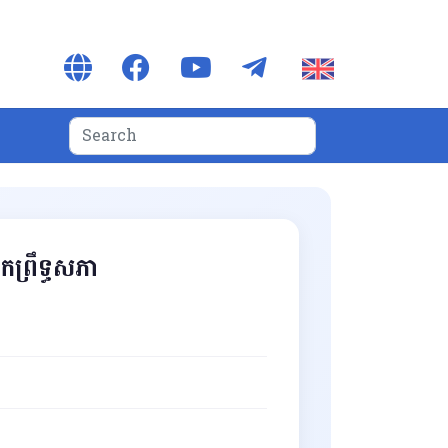
កព្រឹទ្ធសភា