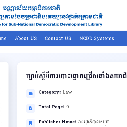
me
About US
Contact US
NCDD Systems
ច្បាប់ស្ដីពីការបោះឆ្នោតជ្រើសតាំងសមាជិ
Category៖
Law
Total Page៖
9
Publisher Nmae៖
រាជរដ្ឋាភិបាលកម្ពុជា