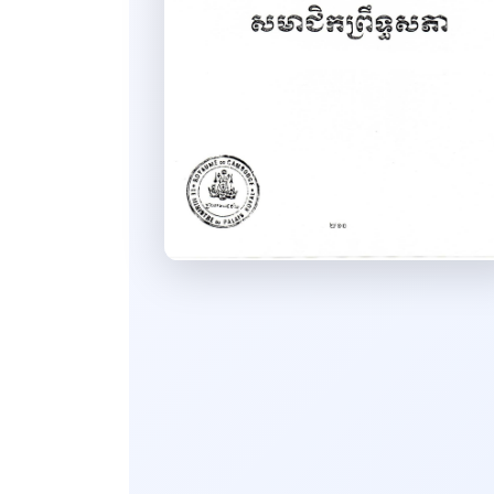
Decision
ដីកា
Letter
Form NCDD
Book
Report
Home
ឯកសារបណ្ដុះបណ្ដាល សិក្ខាសាលា
និងកិច្ចប្រជុំ