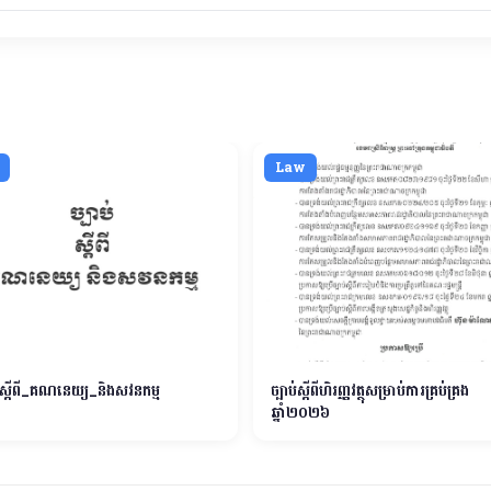
Law
់_ស្ដីពី_គណនេយ្យ_និងសវនកម្ម
ច្បាប់ស្តីពីហិរញ្ញវត្ថុសម្រាប់ការគ្រប់គ្រង
ឆ្នាំ២០២៦