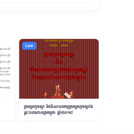
Law
Law
ក្រមព្រហ្មទណ្ឌ និងវិសោធនកម្មក្រមព្រហ្មទណ្ឌនៃ
ព្រះរាជក្រម នស/
ព្រះរាជណាចក្រកម្ពុជា ឆ្នាំ២០១៨
ការគ្រប់គ្រងរដ្ឋបា
ខណ្ឌ