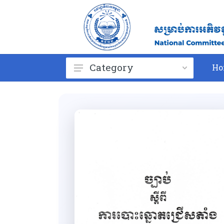
Category
Ho
ព្រះរាជក្រម
Royal Kram
Law
Royal Decree
Sub-decree
Circular
Prakas
Giudeline