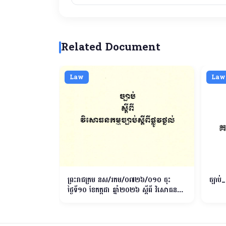
Related Document
Law
Law
តាមប្រព័ន្ធ
ព្រះរាជក្រម នស/រកម/០៧២៦/០១០ ចុះ
ច្បាប
ថ្ងៃទី១០​ ខែកក្កដា ឆ្នាំ២០២៦ ស្តីពី វិសោធនកម្ម
ច្បាប់ស្តីពីផ្លូវថ្នល់