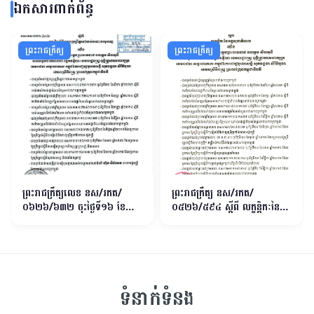
ឯកសារពាក់ព័ន្ធ
ព្រះរាជក្រឹត្យ
ព្រះរាជក្រឹត្យ
ព្រះរាជក្រឹត្យលេខ នស/រកត/
ព្រះរាជក្រឹត្យ នស/រកត/
០៦២៦/៦៣២ ចុះថ្ងៃទី១៦ ខែ
០៥២៦/៥៩៤ ស្តីពី លក្ខន្តិកៈនៃអង្គ
មិថុនា​ ឆ្នាំ២០២៦ ស្តីពី ការរៀបចំ
សុខាភិបាល
និងការប្រព្រឹត្តទៅរបស់គណៈបសុ
ពេទ្យ
ទំនាក់ទំនង