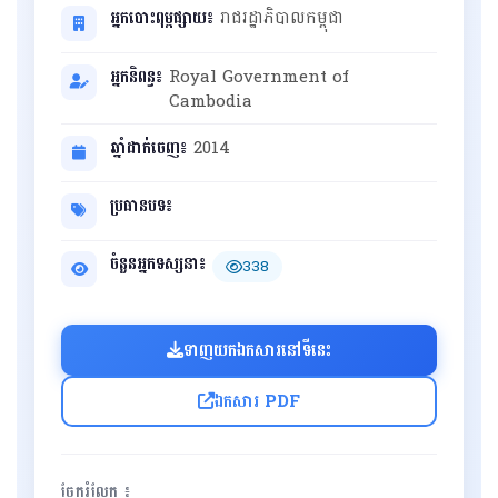
អ្នកបោះពុម្ពផ្សាយ៖
រាជរដ្ឋាភិបាលកម្ពុជា
អ្នកនិពន្ធ៖
Royal Government of
Cambodia
ឆ្នាំដាក់ចេញ៖
2014
ប្រធានបទ៖
ចំនួនអ្នកទស្សនា៖
338
ទាញយកឯកសារនៅទីនេះ
ឯកសារ PDF
ចែករំលែក ៖