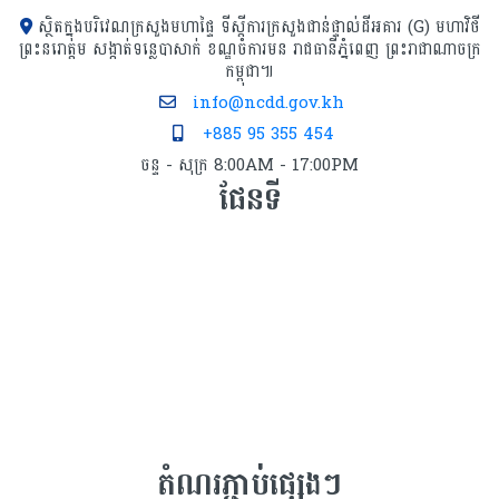
ស្ថិតក្នុងបរិវេណក្រសួងមហាផ្ទៃ ទីស្ដីការក្រសួង​ជាន់ផ្ទាល់ដីអគារ (G) មហាវិថី
ព្រះនរោត្តម សង្កាត់ទន្លេបាសាក់ ខណ្ឌចំការមន រាជធានីភ្នំពេញ ព្រះរាជាណាចក្រ
កម្ពុជា៕
info@ncdd.gov.kh
+885 95 355 454
ចន្ទ - សុក្រ 8:00AM - 17:00PM
ផែនទី
តំណរភ្ជាប់ផ្សេងៗ