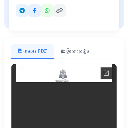
ឯកសារ PDF
ខ្លឹមសារសង្ខេប