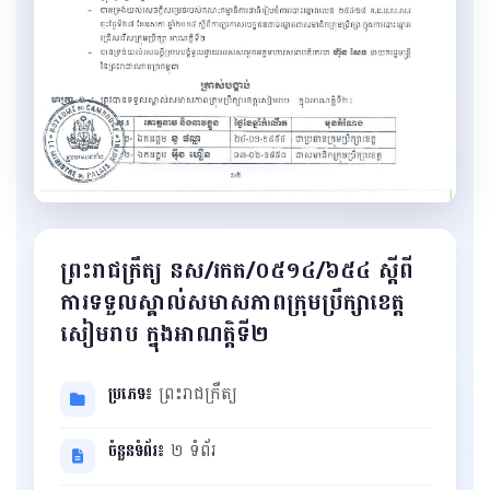
ព្រះរាជក្រឹត្យ នស/រកត/០៥១៤/៦៥៤ ស្តីពី
ការទទួលស្គាល់សមាសភាពក្រុមប្រឹក្សាខេត្ត
សៀមរាប ក្នុងអាណត្តិទី២
ប្រភេទ៖
ព្រះរាជក្រឹត្យ
ចំនួនទំព័រ៖
២ ទំព័រ