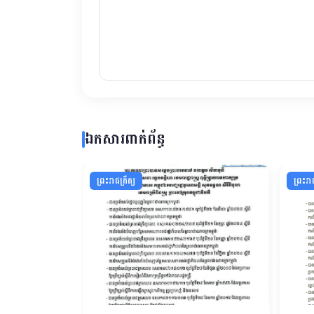
ឯកសារពាក់ព័ន្ធ
ព្រះរាជក្រឹត្យ
ព្រះរាជ