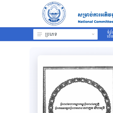
ទំព័
ប្រភេទ
ដើ
ព្រះរាជក្រម
រដ្ឋធម្មនុញ្ញ
ច្បាប់
ព្រះរាជក្រឹត្យ
អនុក្រឹត្យ
សារាចរ
ប្រកាស
សេចក្ដីណែនាំ