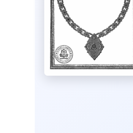
សេចក្ដីសម្រេច
ដីកា
លិខិត
ទម្រង់លិខិតលេខាធិការដ្ឋាន
គ.ជ.អ.ប.
សៀវភៅ
របាយការណ៍
ទូទៅ
ឯកសារបណ្ដុះបណ្ដាល សិក្ខាសាលា
និងកិច្ចប្រជុំ