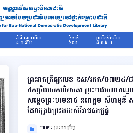
រ
អំពីបណ្ណាល័យ
ទំនាក់
ប្រព័ន្ធទិន្នន័យ
ម
គ.ជ.អ.ប.
ទំនង
គ.ជ.អ.ប.
ព្រះរាជក្រឹត្យលេខ នស/រកត/០៧២៤/៨៨៥
ឥស្សរិយយសពិសេស ព្រះរាជមហាកណ្ឋាភណ
សម្តេចព្រះបរមនាថ នរោត្តម សីហមុនី សម
ដែលគ្រងព្រះបរមសិរីរាជសម្បត្ដិ
ប្រភេទ៖
ព្រះរាជក្រឹត្យ