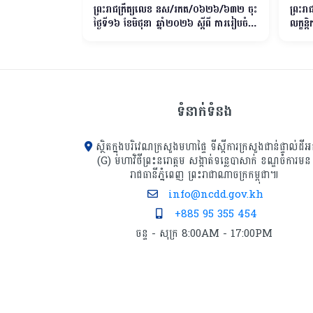
៤/៦៥៥ ស្តីពីការ
ព្រះរាជក្រឹត្យលេខ នស/រកត/០៦២៦/៦៣២ ចុះ
ព្រះរ
្សាខេត្ត
ថ្ងៃទី១៦ ខែមិថុនា​ ឆ្នាំ២០២៦ ស្តីពី ការរៀបចំ
លក្ខន្
និងការប្រព្រឹត្តទៅរបស់គណៈបសុពេទ្យ
ទំនាក់ទំនង
ស្ថិតក្នុងបរិវេណក្រសួងមហាផ្ទៃ ទីស្ដីការក្រសួង​ជាន់ផ្ទាល់ដីអ
(G) មហាវិថីព្រះនរោត្តម សង្កាត់ទន្លេបាសាក់ ខណ្ឌចំការមន
រាជធានីភ្នំពេញ ព្រះរាជាណាចក្រកម្ពុជា៕
info@ncdd.gov.kh
+885 95 355 454
ចន្ទ - សុក្រ 8:00AM - 17:00PM