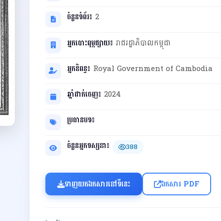
ចំនួនទំព័រ៖
2
អ្នកបោះពុម្ពផ្សាយ៖
រាជរដ្ឋាភិបាលកម្ពុជា
អ្នកនិពន្ធ៖
Royal Government of Cambodia
ឆ្នាំដាក់ចេញ៖
2024
ប្រធានបទ៖
ចំនួនអ្នកទស្សនា៖
388
ទាញយកឯកសារនៅទីនេះ
ឯកសារ PDF