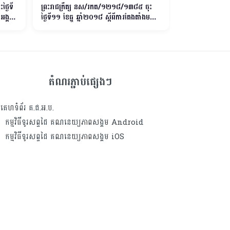
្ងៃទី
ព្រះរាជក្រឹត្យ នស/រកត/១២១៨/១៣៨៥ ចុះ
ព្រះរាជក្រឹត្យ 
្គគ្រូ
ថ្ងៃទី១១ ខែធ្នូ ឆ្នាំ២០១៨ ស្តីពីការតែងតាំងមន្ត្រី
តែងតាំងមុខតំណែ
រាជការ ០៦រូប ក្នុងរចនាសម្ព័ន្ធលេខាធិការដ្ឋាន
រដ្ឋលេខាធិការ នៃ
នៃគណៈកម្មាធិការជាតិសម្រាប់ការអភិវឌ្ឍតាម
បែបប្រជាធិបតេយ្យនៅថ្នាក់ក្រោមជាតិ
(គ.ជ.អ.ប)
តំណរភ្ជាប់ផ្សេងៗ
គេហទំព័រ គ.ជ.អ.ប.
កម្មវិធីទូរសព្ទដៃ គណនេយ្យភាពសង្គម Android
កម្មវិធីទូរសព្ទដៃ គណនេយ្យភាពសង្គម iOS