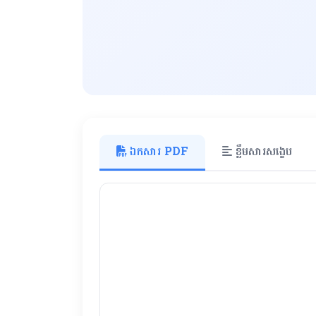
ឯកសារ PDF
ខ្លឹមសារសង្ខេប