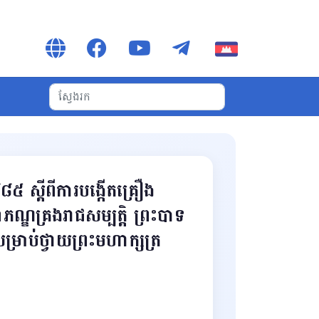
 ស្ដីពីការបង្កើតគ្រឿង
្ឌគ្រងរាជសម្បត្តិ ព្រះបាទ
្រាប់ថ្វាយព្រះមហាក្សត្រ