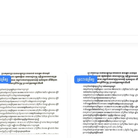
ក្រឹត្យ
ព្រះរាជក្រឹត្យ