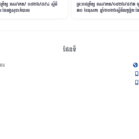
ាជក្រឹត្យ នស/រកត/ ០៥២៦/៥៩៤ ស្តីពី
ព្រះរាជក្រឹត្យ នស/រកត/០៥២៦/៥៩៣ ចុះថ
តិកៈនៃអង្គសុខាភិបាល
៣០ ខែឧសភា ឆ្នាំ២០២៦ស្តីពីលក្ខន្តិកៈនៃអង
បង្រៀន
ផែនទី
គារ