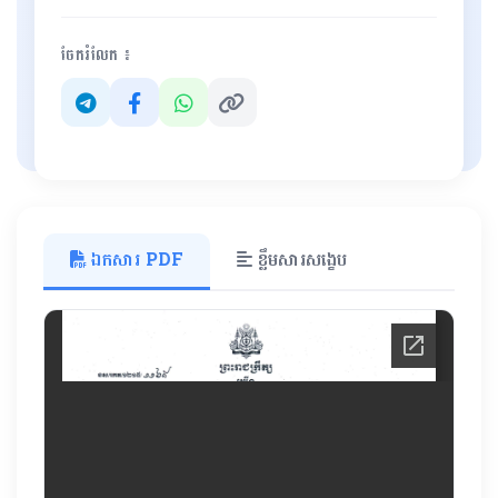
ចែករំលែក ៖
ឯកសារ PDF
ខ្លឹមសារសង្ខេប