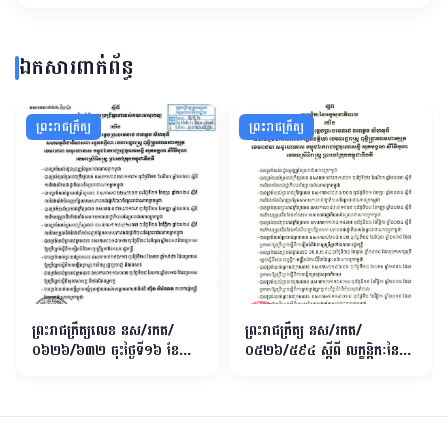
ឯកសារពាក់ព័ន្ធ
ព្រះរាជក្រឹត្យ
ព្រះរាជក្រឹត្យ
ព្រះរាជក្រឹត្យលេខ នស/រកត/
ព្រះរាជក្រឹត្យ នស/រកត/
០៦២៦/៦៣២ ចុះថ្ងៃទី១៦ ខែ
០៥២៦/៥៩៤ ស្តីពី លក្ខន្តិកៈនៃអង្គ
មិថុនា​ ឆ្នាំ២០២៦ ស្តីពី ការរៀបចំ
សុខាភិបាល
និងការប្រព្រឹត្តទៅរបស់គណៈបសុ
ពេទ្យ