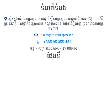
ទំនាក់ទំនង
ស្ថិតក្នុងបរិវេណក្រសួងមហាផ្ទៃ ទីស្ដីការក្រសួង​ជាន់ផ្ទាល់ដីអគារ (G) មហាវិថី
ព្រះនរោត្តម សង្កាត់ទន្លេបាសាក់ ខណ្ឌចំការមន រាជធានីភ្នំពេញ ព្រះរាជាណាចក្រ
កម្ពុជា៕
info@ncdd.gov.kh
+885 95 355 454
ចន្ទ - សុក្រ 8:00AM - 17:00PM
ផែនទី