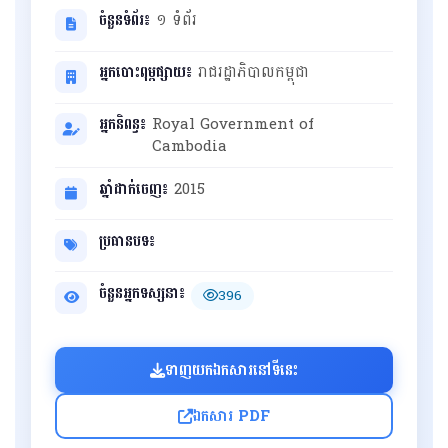
ចំនួនទំព័រ៖
១ ទំព័រ
អ្នកបោះពុម្ពផ្សាយ៖
រាជរដ្ឋាភិបាលកម្ពុជា
អ្នកនិពន្ធ៖
Royal Government of
Cambodia
ឆ្នាំដាក់ចេញ៖
2015
ប្រធានបទ៖
ចំនួនអ្នកទស្សនា៖
396
ទាញយកឯកសារនៅទីនេះ
ឯកសារ PDF