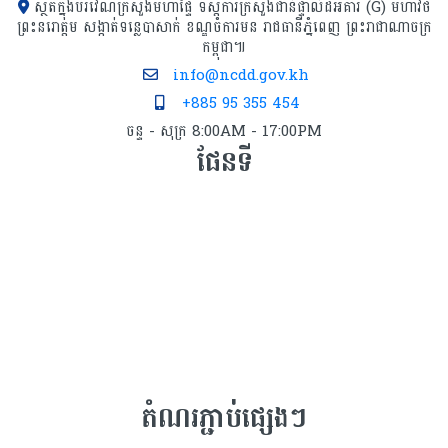
ស្ថិតក្នុងបរិវេណក្រសួងមហាផ្ទៃ ទីស្ដីការក្រសួង​ជាន់ផ្ទាល់ដីអគារ (G) មហាវិថី
ព្រះនរោត្តម សង្កាត់ទន្លេបាសាក់ ខណ្ឌចំការមន រាជធានីភ្នំពេញ ព្រះរាជាណាចក្រ
កម្ពុជា៕
info@ncdd.gov.kh
+885 95 355 454
ចន្ទ - សុក្រ 8:00AM - 17:00PM
ផែនទី
តំណរភ្ជាប់ផ្សេងៗ