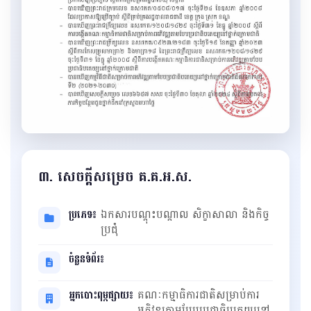
៣. សេចក្ដីសម្រេច គ.គ.អ.ស.
ប្រភេទ៖
ឯកសារបណ្ដុះបណ្ដាល សិក្ខាសាលា និងកិច្ច
ប្រជុំ
ចំនួនទំព័រ៖
អ្នកបោះពុម្ពផ្សាយ៖
គណៈកម្មាធិការជាតិសម្រាប់ការ
អភិវឌ្ឍតាមបែបប្រជាធិបតេយ្យនៅ