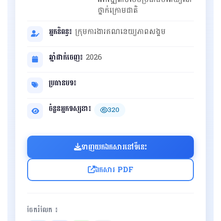
ថ្នាក់ក្រោមជាតិ
អ្នកនិពន្ធ៖
ក្រុមការងារគណនេយ្យភាពសង្គម
ឆ្នាំដាក់ចេញ៖
2026
ប្រធានបទ៖
ចំនួនអ្នកទស្សនា៖
320
ទាញយកឯកសារនៅទីនេះ
ឯកសារ PDF
ចែករំលែក ៖