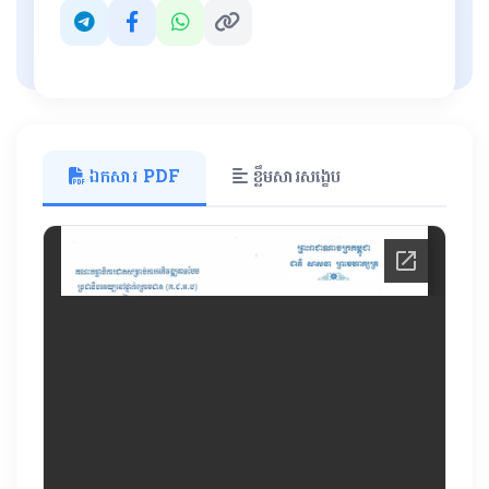
ឯកសារ PDF
ខ្លឹមសារសង្ខេប