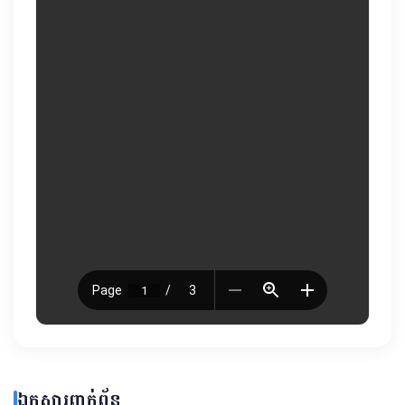
ឯកសារពាក់ព័ន្ធ