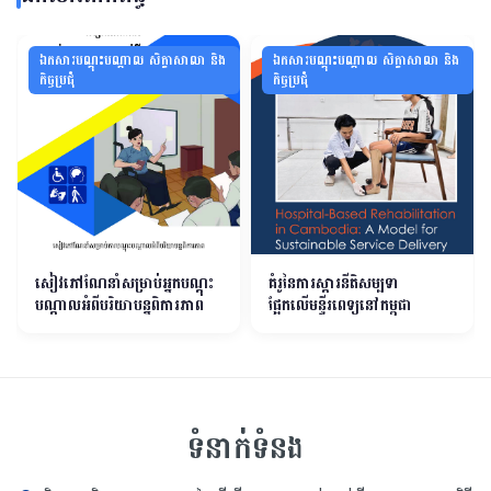
ឯកសារបណ្ដុះបណ្ដាល សិក្ខាសាលា និង
ឯកសារបណ្ដុះបណ្ដាល សិក្ខាសាលា និង
កិច្ចប្រជុំ
កិច្ចប្រជុំ
សៀវភៅណែនាំសម្រាប់អ្នកបណ្តុះ
គំរូនៃការស្តារនីតិសម្បទា
បណ្តាលអំពីបរិយាបន្នពិការភាព
ផ្អែកលើមន្ទីរពេទ្យនៅកម្ពុជា
ទំនាក់ទំនង