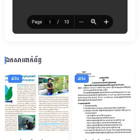
ឯកសារពាក់ព័ន្ធ
លិខិត
លិខិត