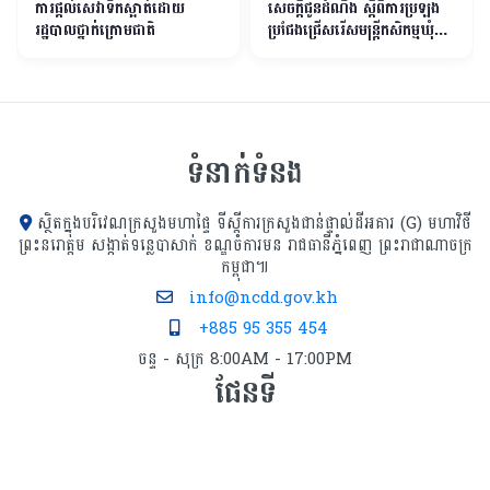
ការផ្តល់សេវាទឹកស្អាត់ដោយ
សេចក្តីជូនដំណឹង ស្តីពីការប្រឡង
រដ្ឋបាលថ្នាក់ក្រោមជាតិ
ប្រជែងជ្រើសរើសមន្ត្រីកសិកម្មឃុំឱ្យ
ចូលបម្រើការងារក្នុងក្របខ័ណ្ឌ
ក្រសួងកសិកម្ម រុក្ខាប្រមាញ់ និង
នេសាទ
ទំនាក់ទំនង
ស្ថិតក្នុងបរិវេណក្រសួងមហាផ្ទៃ ទីស្ដីការក្រសួង​ជាន់ផ្ទាល់ដីអគារ (G) មហាវិថី
ព្រះនរោត្តម សង្កាត់ទន្លេបាសាក់ ខណ្ឌចំការមន រាជធានីភ្នំពេញ ព្រះរាជាណាចក្រ
កម្ពុជា៕
info@ncdd.gov.kh
+885 95 355 454
ចន្ទ - សុក្រ 8:00AM - 17:00PM
ផែនទី