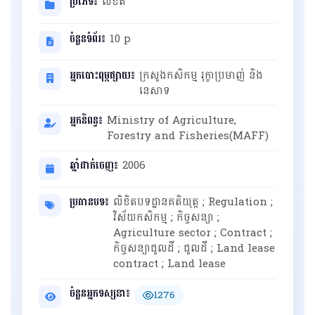
ប្រភេទ៖
លិខិត
ចំនួនទំព័រ៖
10 p
អ្នកបោះពុម្ពផ្សាយ៖
ក្រសួងកសិកម្ម រុក្ខាប្រមាញ់ និង
នេសាទ
អ្នកនិពន្ធ៖
Ministry of Agriculture,
Forestry and Fisheries(MAFF)
ឆ្នាំដាក់ចេញ៖
2006
ប្រធានបទ៖
លិខិតបទដ្ឋានគតិយុត្ត ; Regulation ;
វិស័យកសិកម្ម ; កិច្ចសន្យា ;
Agriculture sector ; Contract ;
កិច្ចសន្យាជួលដី ; ជួលដី ; Land lease
contract ; Land lease
ចំនួនអ្នកទស្សនា៖
1276