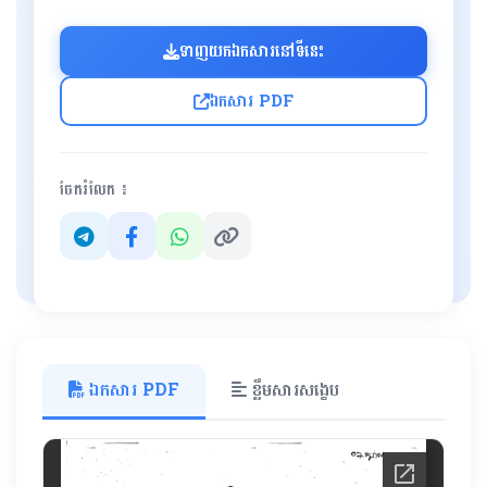
ទាញយកឯកសារនៅទីនេះ
ឯកសារ PDF
ចែករំលែក ៖
ឯកសារ PDF
ខ្លឹមសារសង្ខេប