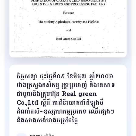
កិច្ចសន្យា ចុះថ្ងៃទី០៩ ខែមិថុនា ឆ្នាំ២០០៦
រវាងក្រសួងកសិកម្ម រុក្ខាប្រមាញ់ និងនេសាទ
ជាមួយនិងក្រុមហ៊ុន Real green
Co.,Ltd ស្ដីពី ការវិនិយោគដាំដំឡូងមី
ដំណាំកសិ~ឧស្សាហកម្មប្រភេទ ឈើផ្សេងៗ
និងសាងសង់រោងចក្រកែច្នៃ