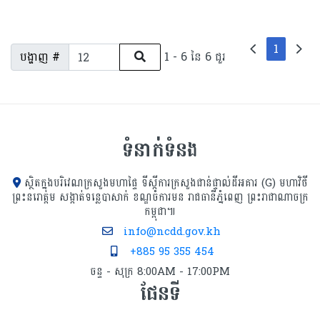
1
បង្ហាញ #
1 - 6 នៃ 6 ជួរ
ទំនាក់ទំនង
ស្ថិតក្នុងបរិវេណក្រសួងមហាផ្ទៃ ទីស្ដីការក្រសួង​ជាន់ផ្ទាល់ដីអគារ (G) មហាវិថី
ព្រះនរោត្តម សង្កាត់ទន្លេបាសាក់ ខណ្ឌចំការមន រាជធានីភ្នំពេញ ព្រះរាជាណាចក្រ
កម្ពុជា៕
info@ncdd.gov.kh
+885 95 355 454
ចន្ទ - សុក្រ 8:00AM - 17:00PM
ផែនទី