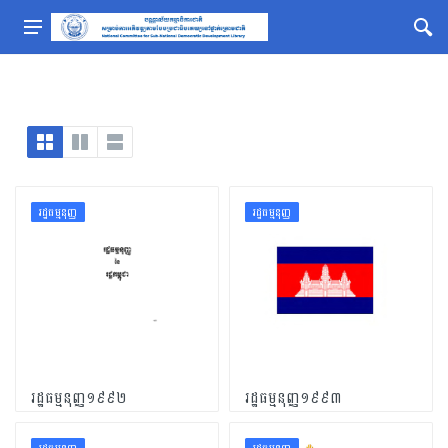
រដ្ឋធម្មនុញ្ញ
រដ្ឋធម្មនុញ្ញ
រដ្ឋធម្មនុញ្ញ១៩៩២
រដ្ឋធម្មនុញ្ញ១៩៩៣