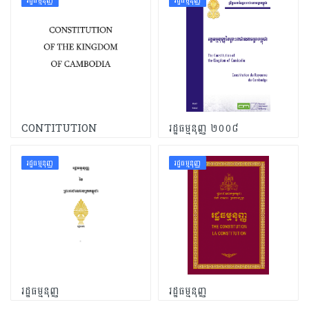
រដ្ឋធម្មនុញ្ញ
រដ្ឋធម្មនុញ្ញ
CONTITUTION
រដ្ឋធម្មនុញ្ញ ២០០៨
រដ្ឋធម្មនុញ្ញ
រដ្ឋធម្មនុញ្ញ
រដ្ឋធម្មនុញ្ញ
រដ្ឋធម្មនុញ្ញ