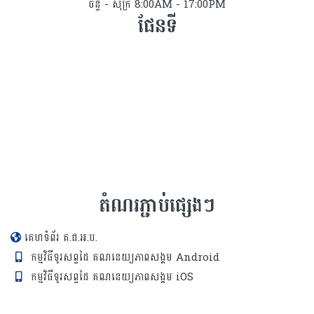
ចន្ទ - សុក្រ 8:00AM - 17:00PM
ផែនទី
តំណរភ្ជាប់ផ្សេងៗ
គេហទំព័រ គ.ជ.អ.ប.
កម្មវិធីទូរសព្ទដៃ គណនេយ្យភាពសង្គម Android
កម្មវិធីទូរសព្ទដៃ គណនេយ្យភាពសង្គម iOS