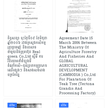
កិច្ចសន្យា ចុះថ្ងៃទី០៩ ខែមិថុនា
Agreement Date 15
ឆ្នាំ២០០៦ រវាងក្រសួងកសិកម្ម
March 2006 Between
រុក្ខាប្រមាញ់ និងនេសាទ
The Ministry Of
ជាមួយនិងក្រុមហ៊ុន Real
Agriculture Forestry
green Co.,Ltd ស្ដីពី ការ
And Fisheries And
វិនិយោគដាំដំឡូងមី
GLOBAL
ដំណាំកសិ~ឧស្សាហកម្មប្រភេទ
AGRICULTURAL
ឈើផ្សេងៗ និងសាងសង់រោង
DEVELOPMENT
ចក្រកែច្នៃ
(CAMBODIA ) Co.,Ltd
For Plantation Of
Teak Tree (Tectona
Grandis And
Processing Factory)
លិខិត
លិខិត