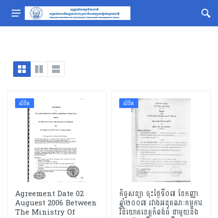
លិខិត
លិខិត
Agreement Date 02
កិច្ចសន្យា ចុះថ្ងៃទី០៧ ខែកញ្ញា
Auguest 2006 Between
ឆ្នាំ២០០៧ រវាងអនុគណៈកម្មការ
The Ministry Of
វិនិយោគខេត្ដកំពង់ធំ ជាមួយនិង