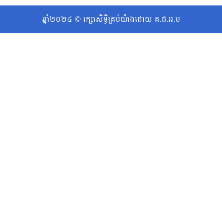
ឆ្នាំ២០២៤ © រក្សាសិទ្ធិគ្រប់យ៉ាងដោយ គ.ជ.អ.ប