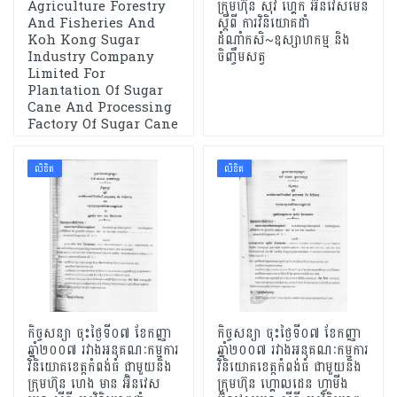
Agriculture Forestry
ក្រុមហ៊ុន ស៊ីវ ហ្គេក អ៊ិនវេសមេន
And Fisheries And
ស្ដីពី ការវិនិយោគដាំ
Koh Kong Sugar
ដំណាំកសិ~ឧស្សាហកម្ម និង
Industry Company
ចិញ្ចឹមសត្វ
Limited For
Plantation Of Sugar
Cane And Processing
Factory Of Sugar Cane
លិខិត
លិខិត
កិច្ចសន្យា ចុះថ្ងៃទី០៧ ខែកញ្ញា
កិច្ចសន្យា ចុះថ្ងៃទី០៧ ខែកញ្ញា
ឆ្នាំ២០០៧ រវាងអនុគណៈកម្មការ
ឆ្នាំ២០០៧ រវាងអនុគណៈកម្មការ
វិនិយោគខេត្ដកំពង់ធំ ជាមួយនិង
វិនិយោគខេត្ដកំពង់ធំ ជាមួយនិង
ក្រុមហ៊ុន ហេង មាន អ៊ិនវេស
ក្រុមហ៊ុន ហ្គោលដេន ហ្វាមីង