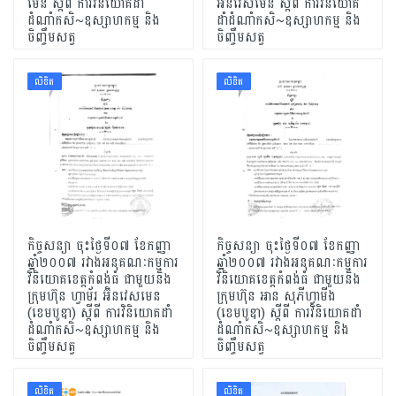
មេន ស្ដីពី ការវិនិយោគដាំ
អ៊ិនវេសមេន ស្ដីពី ការវិនិយោគ
ដំណាំកសិ~ឧស្សាហកម្ម និង
ដាំដំណាំកសិ~ឧស្សាហកម្ម និង
ចិញ្ចឹមសត្វ
ចិញ្ចឹមសត្វ
លិខិត
លិខិត
កិច្ចសន្យា ចុះថ្ងៃទី០៧ ខែកញ្ញា
កិច្ចសន្យា ចុះថ្ងៃទី០៧ ខែកញ្ញា
ឆ្នាំ២០០៧ រវាងអនុគណៈកម្មការ
ឆ្នាំ២០០៧ រវាងអនុគណៈកម្មការ
វិនិយោគខេត្ដកំពង់ធំ ជាមួយនិង
វិនិយោគខេត្ដកំពង់ធំ ជាមួយនិង
ក្រុមហ៊ុន ហ្វាម័រ អ៊ិនវេសមេន
ក្រុមហ៊ុន អាន សុភីហ្វាមីង
(ខេមបូឌា) ស្ដីពី ការវិនិយោគដាំ
(ខេមបូឌា) ស្ដីពី ការវិនិយោគដាំ
ដំណាំកសិ~ឧស្សាហកម្ម និង
ដំណាំកសិ~ឧស្សាហកម្ម និង
ចិញ្ចឹមសត្វ
ចិញ្ចឹមសត្វ
លិខិត
លិខិត