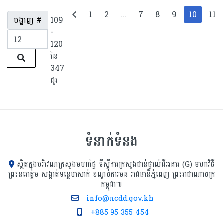
1
2
...
7
8
9
10
11
បង្ហាញ #
109
-
120
នៃ
347
ជួរ
ទំនាក់ទំនង
ស្ថិតក្នុងបរិវេណក្រសួងមហាផ្ទៃ ទីស្ដីការក្រសួង​ជាន់ផ្ទាល់ដីអគារ (G) មហាវិថី
ព្រះនរោត្តម សង្កាត់ទន្លេបាសាក់ ខណ្ឌចំការមន រាជធានីភ្នំពេញ ព្រះរាជាណាចក្រ
កម្ពុជា៕
info@ncdd.gov.kh
+885 95 355 454