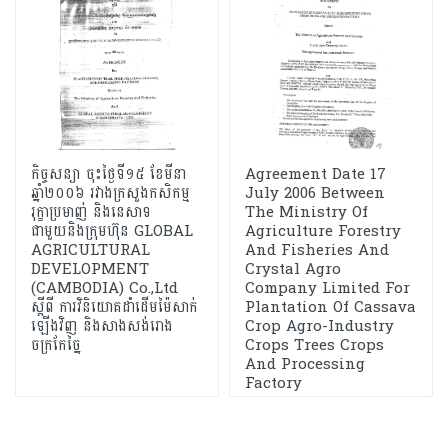
កិច្ចសន្យា ចុះថ្ងៃទី១៥ ខែមីនា
Agreement Date 17
ឆ្នាំ២០០៦ រវាងក្រសួងកសិកម្ម
July 2006 Between
រុក្ខាប្រមាញ់ និងនេសាទ
The Ministry Of
ជាមួយនិងក្រុមហ៊ុន GLOBAL
Agriculture Forestry
AGRICULTURAL
And Fisheries And
DEVELOPMENT
Crystal Agro
(CAMBODIA) Co.,Ltd
Company Limited For
ស្ដីពី ការវិនិយោគដាំដើមម៉ៃសាក់
Plantation Of Cassava
ឡើងវិញ និងសាងសង់រោង
Crop Agro-Industry
ចក្រកែច្នៃ
Crops Trees Crops
And Processing
Factory