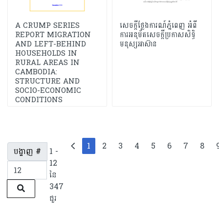
A CRUMP SERIES
សេចក្តីថ្លែងការណ៍ភ្នំពេញ អំពី
REPORT MIGRATION
ការអនុម័តសេចក្តីប្រកាសសិទ្ធិ
AND LEFT-BEHIND
មនុស្សអាស៊ាន
HOUSEHOLDS IN
RURAL AREAS IN
CAMBODIA:
STRUCTURE AND
SOCIO-ECONOMIC
CONDITIONS
1
2
3
4
5
6
7
8
បង្ហាញ #
1 -
12
នៃ
347
ជួរ