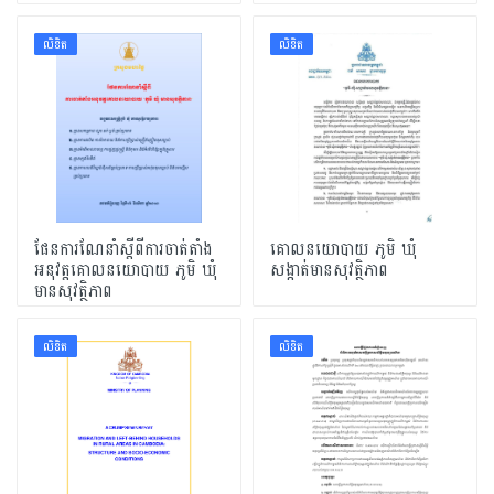
លិខិត
លិខិត
ផែនការណែនាំស្តីពីការចាត់តាំង
គោលនយោបាយ ភូមិ ឃុំ
អនុវត្តគោលនយោបាយ ភូមិ ឃុំ
សង្កាត់មានសុវត្ថិភាព
មានសុវត្ថិភាព
លិខិត
លិខិត