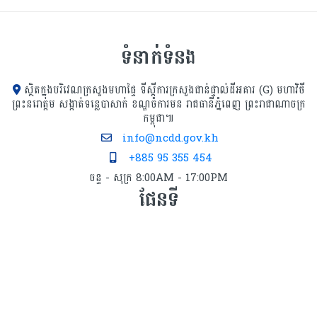
ទំនាក់ទំនង
ស្ថិតក្នុងបរិវេណក្រសួងមហាផ្ទៃ ទីស្ដីការក្រសួង​ជាន់ផ្ទាល់ដីអគារ (G) មហាវិថី
ព្រះនរោត្តម សង្កាត់ទន្លេបាសាក់ ខណ្ឌចំការមន រាជធានីភ្នំពេញ ព្រះរាជាណាចក្រ
កម្ពុជា៕
info@ncdd.gov.kh
+885 95 355 454
ចន្ទ - សុក្រ 8:00AM - 17:00PM
ផែនទី