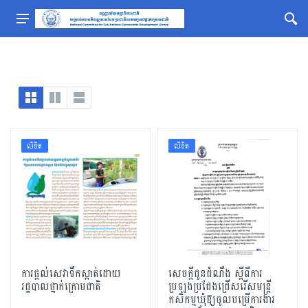
លិខិត
លិខិត
ការផ្តល់សេវាទឹកស្អាត់ដោយ
សេចក្តីជូនដំណឹង ស្តីពីការ
រដ្ឋបាលថ្នាក់ក្រោមជាតិ
ប្រឡងប្រជែងជ្រើសរើសមន្ត្រី
កសិកម្មឃុំឱ្យចូលបម្រើការងារ