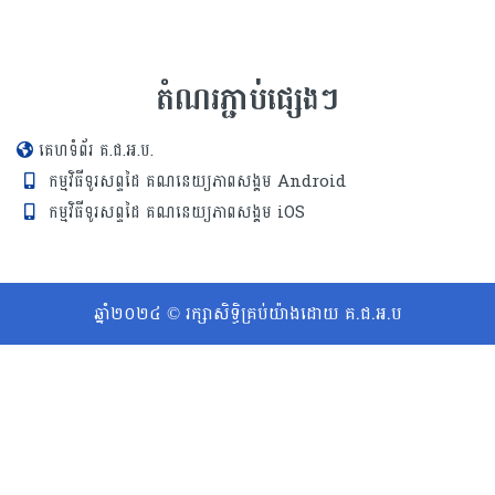
តំណរភ្ជាប់ផ្សេងៗ
គេហទំព័រ គ.ជ.អ.ប.
កម្មវិធីទូរសព្ទដៃ គណនេយ្យភាពសង្គម Android
កម្មវិធីទូរសព្ទដៃ គណនេយ្យភាពសង្គម iOS
ឆ្នាំ២០២៤ © រក្សាសិទ្ធិគ្រប់យ៉ាងដោយ គ.ជ.អ.ប