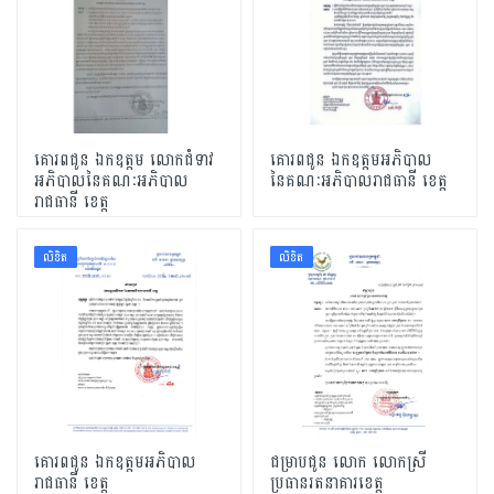
គោរពជូន ឯកឧត្តម លោកជំទាវ
គោរពជូន ឯកឧត្តមអភិបាល
អភិបាលនៃគណៈអភិបាល
នៃគណៈអភិបាលរាជធានី ខេត្ត
រាជធានី ខេត្ត
លិខិត
លិខិត
គោរពជូន ឯកឧត្តមអភិបាល
ជម្រាបជូន លោក លោកស្រី
រាជធានី ខេត្ត
ប្រធានរតនាគារខេត្ត