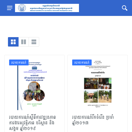
របាយការណ៍
របាយការណ៍
របាយការណ៍ស្តីពីការវឌ្ឍនភាព
របាយការណ៍រីកចំរើន ប្រចាំ
ការងារសុវត្ដិភាព បរិស្ថាន និង
ឆ្នាំ២០១៣
សង្គម ឆ្នាំ២០១៩