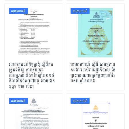
របាយការណ៍
របាយការណ៍
របាយការណ៍កិច្ចប្រជុំ ស្តីពីការ
របាយការណ៍ ស្ដីពី សកម្មភាព
ត្រួតពិនិត្យ ការគ្រប់គ្រង
ការងាររបស់រាជរដ្ឋាភិបាល នៃ
សកម្មភាព និងថវិកាឆ្នាំ២០១៤
ព្រះរាជាណាចក្រកម្ពុជាប្រចាំខែ
និងលើកទិសដៅបន្ត ដោយឯក
មករា ឆ្នាំ២០២៦
ឧត្តម ជាម ប៉េអា
របាយការណ៍
របាយការណ៍