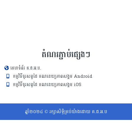
តំណរភ្ជាប់ផ្សេងៗ
គេហទំព័រ គ.ជ.អ.ប.
កម្មវិធីទូរសព្ទដៃ គណនេយ្យភាពសង្គម Android
កម្មវិធីទូរសព្ទដៃ គណនេយ្យភាពសង្គម iOS
ឆ្នាំ២០២៤ © រក្សាសិទ្ធិគ្រប់យ៉ាងដោយ គ.ជ.អ.ប