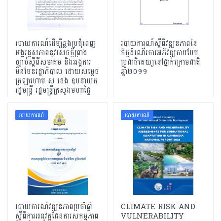
របាយការណ៍ដើម្បីឆ្លងប្រជុំពេញ
របាយការណ៍ស្តីពីវឌ្ឍនភាពនៃ
អង្គរដ្ឋសភាពនូវសេចក្តីព្រាង
កិច្ចដំណើរការអភិវឌ្ឍតាមបែប
ច្បាប់ស្តីពីសមាគម និងអង្គការ
ប្រជាធិតេយ្យនៅថ្នាក់ក្រោមជាតិ
មិនមែនរដ្ឋាភិបាល ដោយសម្តេច
ឆ្នាំ២០១១
ក្រឡាហោម​ ស ខេង ឧបនាយក
រដ្ឋមន្រ្តី រដ្ឋមន្ត្រីក្រសួងមហាផ្ទៃ
របាយការណ៍
របាយការណ៍
របាយការណ៍វឌ្ឍនភាពប្រចាំឆ្នាំ
CLIMATE RISK AND
ស្តីពីការអនុវត្តផែនការសកម្មភាព
VULNERABILITY