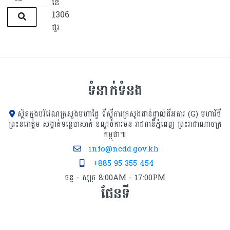
នៃ
1306
ជួរ
ទំនាក់ទំនង
ស្ថិតក្នុងបរិវេណក្រសួងមហាផ្ទៃ ទីស្ដីការក្រសួង​ជាន់ផ្ទាល់ដីអគារ (G) មហាវិថី
ព្រះនរោត្តម សង្កាត់ទន្លេបាសាក់ ខណ្ឌចំការមន រាជធានីភ្នំពេញ ព្រះរាជាណាចក្រ
កម្ពុជា៕
info@ncdd.gov.kh
+885 95 355 454
ចន្ទ - សុក្រ 8:00AM - 17:00PM
ផែនទី