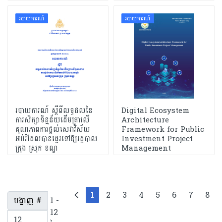
របាយការណ៍
របាយការណ៍
របាយការណ៍ ស្ដីពីលទ្ធផលនៃ
Digital Ecosystem
ការសិក្សាទិន្នន័យដើមគ្រាលើ
Architecture
គុណភាពការផ្ដល់សេវាវិស័យ
Framework for Public
អប់រំដែលបានផ្ទេរទៅឱ្យរដ្ឋបាល
Investment Project
ក្រុង ស្រុក ខណ្ឌ
Management
1
2
3
4
5
6
7
8
បង្ហាញ #
1 -
12