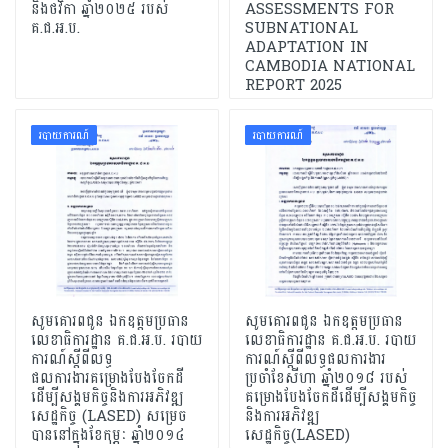
និងថវិកា ឆ្នាំ២០២៥ របស់
ASSESSMENTS FOR
គ.ជ.អ.ប.
SUBNATIONAL
ADAPTATION IN
CAMBODIA NATIONAL
REPORT 2025
របាយការណ៍
របាយការណ៍
សូមគោរពជូន ឯកឧត្តមប្រធាន
សូមគោរពជូន ឯកឧត្តមប្រធាន
លេខាធិការដ្ឋាន គ.ជ.អ.ប. របាយ
លេខាធិការដ្ឋាន គ.ជ.អ.ប. របាយ
ការណ៍ស្តីពីលទ្ធ
ការណ៍ស្តីពីលទ្ធផលការងារ
ផលការងារគម្រោងបែងចែកដី
ប្រចាំខែសីហា ឆ្នាំ២០១៨ របស់
ដើម្បីសង្គមកិច្ចនិងការអភិវឌ្ឍ
គម្រោងបែងចែកដីដើម្បីសង្គមកិច្ច
សេដ្ឋកិច្ច (LASED) សម្រេច
និងការអភិវឌ្ឍ
បាននៅក្នុងខែកុម្ភៈ​ ឆ្នាំ២០១៤
សេដ្ឋកិច្ច(LASED)