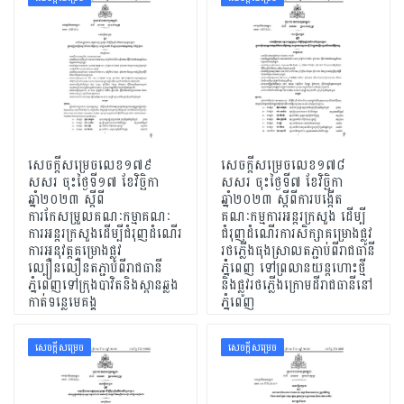
សេចក្តីសម្រេចលេខ១៧៩
សេចក្តីសម្រេចលេខ១៧៨
សសរ ចុះថ្ងៃទី១៧ ខែវិច្ឆិកា
សសរ ចុះថ្ងៃទី៧ ខែវិច្ឆិកា
ឆ្នាំ២០២៣ ស្តីពី
ឆ្នាំ២០២៣ ស្តីពីការបង្កើត
ការកែសម្រួលគណៈកម្មាគណៈ
គណៈកម្មការអន្តរក្រសួង ដើម្បី
ការអន្តរក្រសួងដើម្បីជំរុញដំណើរ
ជំរុញដំណើរការសិក្សាគម្រោងផ្លូវ
ការអនុវត្តគម្រោងផ្លូវ
រថភ្លើងធុងស្រាលតភ្ជាប់ពីរាជធានី
ល្បឿនលឿនតភ្ជាប់ពីរាជធានី
ភ្នំំពេញ ទៅព្រលានយន្តហោះថ្មី
ភ្នំពេញទៅក្រុងបាវិតនិងស្ពានឆ្លង
និងផ្លូវរថភ្លើងក្រោមដីរាជធានីនៅ
កាត់ទន្លេមេគង្គ
ភ្នំពេញ
សេចក្ដីសម្រេច
សេចក្ដីសម្រេច