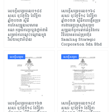
សេចក្តីសម្រេចលេខ១៥៥
សេចក្តីសម្រេចលេខ១៦៤
សសរ ចុះថ្ងៃទី៦ ខែវិច្ឆិកា
សសរ ចុះថ្ងៃទី១៤ ខែវិច្ឆិកា
ឆ្នាំ២០២៣ ស្តីពី
ឆ្នាំ២០២៣ ស្តីពីការបង្កើតក្រុម
ការកែសម្រួលសមាភាព
ការងារអន្តរក្រសួងសម្រប
គណៈកម្មាធិការប្រឡងថ្នាក់ជាតិ
សម្រួលកិច្ចការពាក់ព័ន្ធនិងការ
សម្រាប់ការបណ្តុះបណ្តាលក្នុង
វិនិយោគតបស់ក្រុមហ៊ុន
វិស័យសុខាភិបាល
Samling Strategic
Corporation Sdn Bhd
សេចក្ដីសម្រេច
សេចក្ដីសម្រេច
សេចក្តីសម្រេចលេខ១៦៣​
សេចក្តីសម្រេចលេខ១៤៩
សសរ ចុះថ្ងៃទី១៤ ខែវិច្ឆិកា
សសរ ចុះថ្ងៃទី១ ខែវិច្ឆិកា