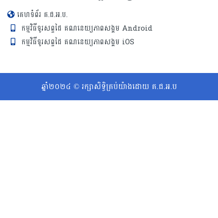
គេហទំព័រ គ.ជ.អ.ប.
កម្មវិធីទូរសព្ទដៃ គណនេយ្យភាពសង្គម Android
កម្មវិធីទូរសព្ទដៃ គណនេយ្យភាពសង្គម iOS
ឆ្នាំ២០២៤ © រក្សាសិទ្ធិគ្រប់យ៉ាងដោយ គ.ជ.អ.ប