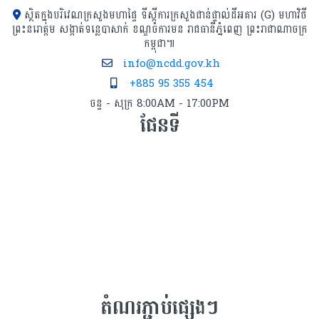
ស្ថិតក្នុងបរិវេណក្រសួងមហាផ្ទៃ ទីស្ដីការក្រសួង​ជាន់ផ្ទាល់ដីអគារ (G) មហាវិថី
ព្រះនរោត្តម សង្កាត់ទន្លេបាសាក់ ខណ្ឌចំការមន រាជធានីភ្នំពេញ ព្រះរាជាណាចក្រ
កម្ពុជា៕
info@ncdd.gov.kh
+885 95 355 454
ចន្ទ - សុក្រ 8:00AM - 17:00PM
ផែនទី
តំណរភ្ជាប់ផ្សេងៗ