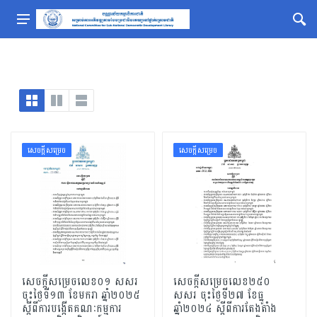
សេចក្ដីសម្រេច
សេចក្ដីសម្រេច
សេចក្តីសម្រេចលេខ០១ សសរ
សេចក្តីសម្រេចលេខ២៥០
ចុះថ្ងៃទី១៣ ខែមករា ឆ្នាំ២០២៥
សសរ ចុះថ្ងៃទី២៧ ខែធ្នូ
ស្តីពីការបង្កើតគណៈកម្មការ
ឆ្នាំ២០២៤ ស្តីពីការតែងតាំង