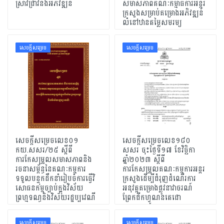
ស្រាវជ្រាវនិងអភិវឌ្ឍន៍
សមាសភាពគណៈកម្មាធិការអន្តរ
ក្រសួងសម្រាប់គម្រោងអភិវឌ្ឍន៍
លំនៅឋានតម្លៃសមរម្យ
សេចក្ដីសម្រេច
សេចក្ដីសម្រេច
សេចក្តីសម្រេចលេខ០១
សេចក្តីសម្រេចលេខ១៨០
កយ.សសរ/២៥ ស្តីពី
សសរ ចុះថ្ងៃទី១៧ ខែវិច្ឆិកា
ការកែសម្រួលសមាសភាពនិង
ឆ្នាំ២០២៣ ស្តីពី
រចនាសម្ព័ន្ធនៃគណៈកម្មការ
ការកែសម្រួលគណៈក​ម្មការអន្តរ
ទទួលបន្ទុកដឹកនាំរៀបចំការធ្វើវិ
ក្រសួងដើម្បីជំរុញដំណើរការ
សោធនកម្មច្បាប់ក្នុងវិស័យ
អនុវត្តគម្រោងផ្លូវនាវាចរណ៍
ព្រហ្មទណ្ធនិងវិស័យរដ្ឋប្បវេណី
ព្រែកជីកហ្វូណនតេជោ
សេចក្ដីសម្រេច
សេចក្ដីសម្រេច