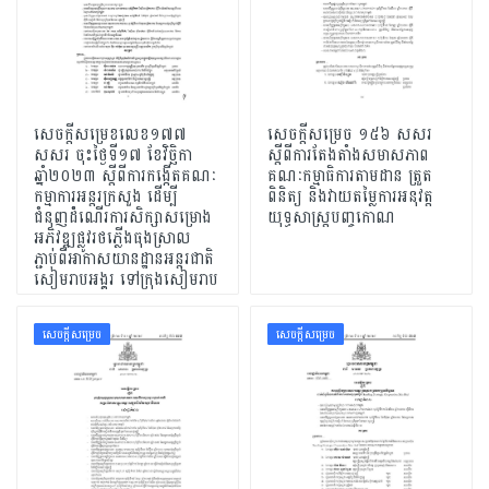
សេចក្តីសម្រេខលេខ១៧៧
សេចក្តីសម្រេច ១៥៦ សសរ
សសរ ចុះថ្ងៃទី១៧ ខែវិច្ឆិកា
ស្ដីពីការតែងតាំងសមាសភាព
ឆ្នាំ២០២៣ ស្តីពីការកង្កើតគណៈ
គណៈកម្មាធិការតាមដាន ត្រួត
កម្មាការអន្តរក្រសួង ដើម្បី
ពិនិត្យ និងវាយតម្លៃការអនុវត្ត
ជំនុញដំំណើរការសិក្សាសម្រោង
យុទ្ធសាស្រ្តបញ្ចកោណ
អភិវឌ្ឍផ្លូវរថភ្លើងធុងស្រាល
ភ្ជាប់ពីអាកាសយានដ្ឋានអន្តរជាតិ
សៀមរាបអង្គរ ទៅក្រុងសៀមរាប
សេចក្ដីសម្រេច
សេចក្ដីសម្រេច