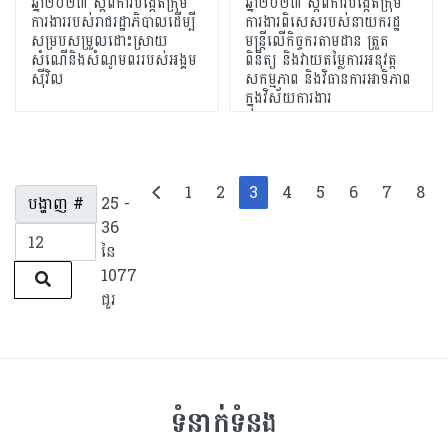
ឆ្នាំ២០២៣ ស្តីពីការបង្កើតក្រុម
ឆ្នាំ២០២៣ ស្តីពីការបង្កើតក្រុម
ការងាររបស់រាជរដ្ឋាភិបាលដើម្បី
ការងារពិសេសរបស់នាយករដ្ឋ
សម្របសម្រួលដោះស្រាយ
មន្ត្រីលើកិច្ចករតាមដាន ត្រួត
សំណើនិងសំណូមពររបស់អង្គម
ពិនិត្យ និងវាយតម្លៃការអនុវត្ត
ស៊ីវិល
សកម្មភាព និងវិធានការអាទិភាព
ក្នុងវិស័យការងារ
1
2
3
4
5
6
7
8
បង្ហាញ #
25 -
36
នៃ
1077
ជួរ
ទំនាក់ទំនង