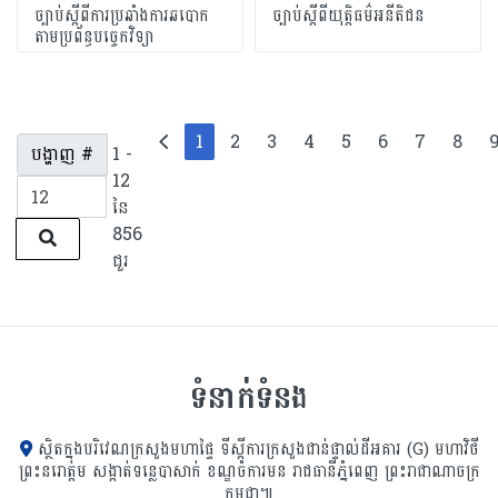
ច្បាប់ស្ដីពីការប្រឆាំងការឆបោក
ច្បាប់ស្តីពីយុត្តិធម៌អនីតិជន
តាមប្រព័ន្ធបច្ចេកវិទ្យា
1
2
3
4
5
6
7
8
បង្ហាញ #
1 -
12
នៃ
856
ជួរ
ទំនាក់ទំនង
ស្ថិតក្នុងបរិវេណក្រសួងមហាផ្ទៃ ទីស្ដីការក្រសួង​ជាន់ផ្ទាល់ដីអគារ (G) មហាវិថី
ព្រះនរោត្តម សង្កាត់ទន្លេបាសាក់ ខណ្ឌចំការមន រាជធានីភ្នំពេញ ព្រះរាជាណាចក្រ
កម្ពុជា៕