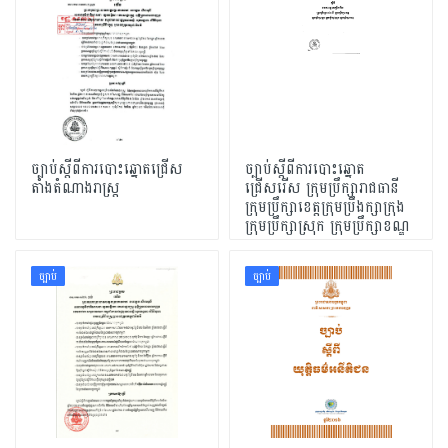
ច្បាប់ស្ដីពីការបោះឆ្នោតជ្រើស
ច្បាប់ស្ដីពីការបោះឆ្នោត
តាំងតំណាងរាស្ដ្រ
ជ្រើសរើស ក្រុមប្រឹក្សារាជធានី
ក្រុមប្រឹក្សាខេត្ដក្រុមប្រឹងក្សាក្រុង
ក្រុមប្រឹក្សាស្រុក ក្រុមប្រឹក្សាខណ្ឌ
ច្បាប់
ច្បាប់