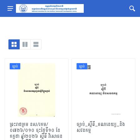
ច្បាប់
ច្បាប់
ព្រះរាជក្រម នស/រកម/
ច្បាប់_ស្ដីពី_គណនេយ្យ_និង
០៧២៦/០១០ ចុះថ្ងៃទី១០​ ខែ
សវនកម្ម
កក្កដា ឆ្នាំ២០២៦ ស្តីពី វិសោធន