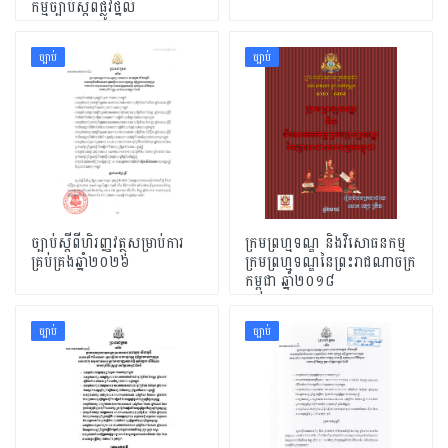
កម្មច្បាប់ស្តីពីផ្លូវថ្នល់
ច្បាប់
ច្បាប់
ច្បាប់ស្តីពីហិរញ្ញវត្ថុសម្រាប់ការ
ក្រមព្រហ្មទណ្ឌ និងវិសោធនកម្ម
គ្រប់គ្រងឆ្នាំ២០២៦
ក្រមព្រហ្មទណ្ឌនៃព្រះរាជណាចក្រ
កម្ពុជា ឆ្នាំ២០១៨
ច្បាប់
ច្បាប់