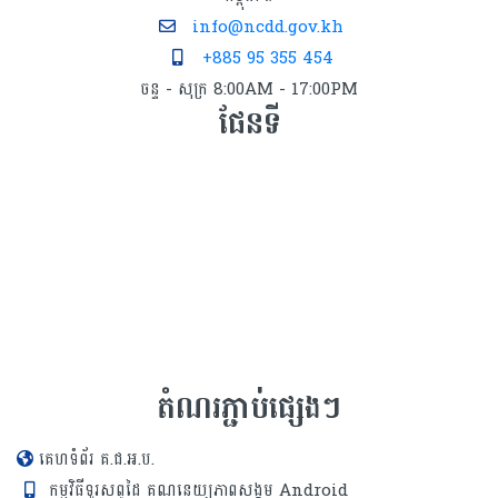
info@ncdd.gov.kh
+885 95 355 454
ចន្ទ - សុក្រ 8:00AM - 17:00PM
ផែនទី
តំណរភ្ជាប់ផ្សេងៗ
គេហទំព័រ គ.ជ.អ.ប.
កម្មវិធីទូរសព្ទដៃ គណនេយ្យភាពសង្គម Android