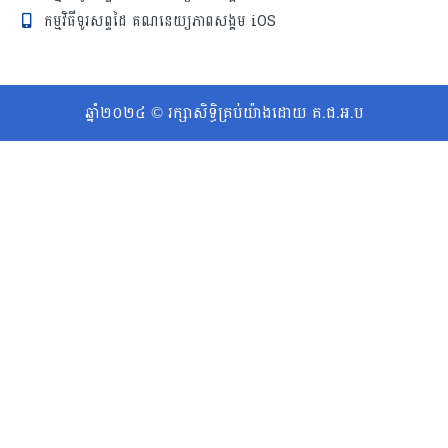
កម្មវិធីទូរសព្ទដៃ គណនេយ្យភាពសង្គម iOS
ឆ្នាំ២០២៤ © រក្សាសិទ្ធិគ្រប់យ៉ាងដោយ គ.ជ.អ.ប