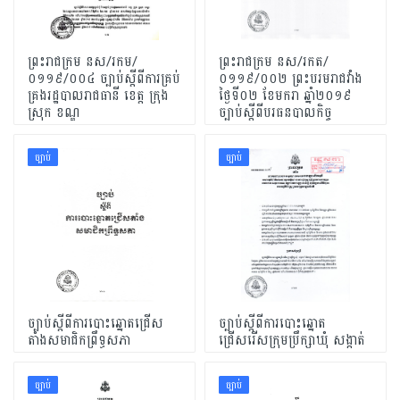
ព្រះរាជក្រម នស/រកម/
ព្រះរាជក្រម នស/រកត/
០១១៩/០០៤ ច្បាប់ស្តីពីការគ្រប់
០១១៩/០០២ ព្រះបរមរាជវាំង​
គ្រងរដ្ឋបាលរាជធានី ខេត្ត ក្រុង
ថ្ងៃទី០២ ខែមករា ឆ្នាំ២០១៩
ស្រុក ខណ្ឌ
ច្បាប់ស្តីពីបរធនបាលកិច្ច
ច្បាប់
ច្បាប់
ច្បាប់ស្ដីពីការបោះឆ្នោតជ្រើស
ច្បាប់ស្ដីពីការបោះឆ្នោត
តាំងសមាជិកព្រឹទ្ធសភា
ជ្រើសរើសក្រុមប្រឹក្សាឃុំ សង្កាត់
ច្បាប់
ច្បាប់